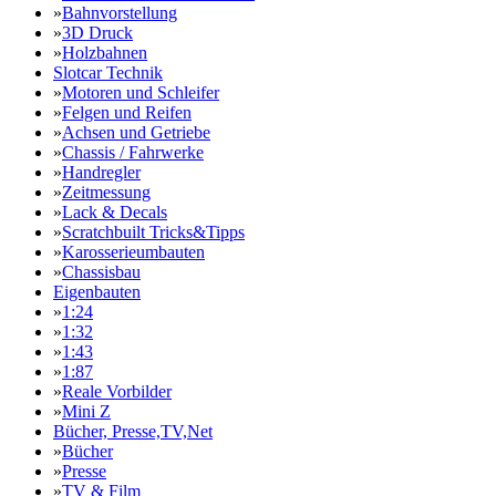
»
Bahnvorstellung
»
3D Druck
»
Holzbahnen
Slotcar Technik
»
Motoren und Schleifer
»
Felgen und Reifen
»
Achsen und Getriebe
»
Chassis / Fahrwerke
»
Handregler
»
Zeitmessung
»
Lack & Decals
»
Scratchbuilt Tricks&Tipps
»
Karosserieumbauten
»
Chassisbau
Eigenbauten
»
1:24
»
1:32
»
1:43
»
1:87
»
Reale Vorbilder
»
Mini Z
Bücher, Presse,TV,Net
»
Bücher
»
Presse
»
TV & Film