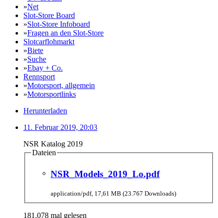
»
Net
Slot-Store Board
»
Slot-Store Infoboard
»
Fragen an den Slot-Store
Slotcarflohmarkt
»
Biete
»
Suche
»
Ebay + Co.
Rennsport
»
Motorsport, allgemein
»
Motorsportlinks
Herunterladen
11. Februar 2019, 20:03
NSR Katalog 2019
Dateien
NSR_Models_2019_Lo.pdf
application/pdf, 17,61 MB (23.767 Downloads)
181.078 mal gelesen