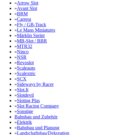
»
Arrow Slot
»
Avant Slot
»
BRM
»
Carrera
»
Fly / GB-Track
»
Le Mans Miniatures
»
Märklin Sprint
»
MB-Slot / BBR
»
MTR32
»
Ninco
»
NSR
»
Revoslot
»
Scaleauto
»
Scalextric
»
SCX
»
Sideways by Racer
»
Slot.It
»
Slotdevil
»
Sloting Plus
»
Slot Racing Company
»
Sonstige
Bahnbau und Zubehör
»
Elektrik
»
Bahnbau und Planung
»
Landschaftsbau/Dekoration