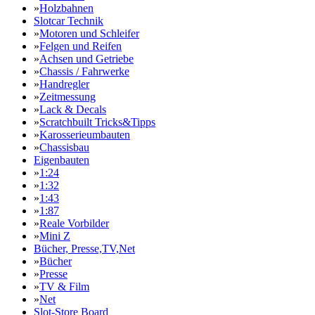
»
Holzbahnen
Slotcar Technik
»
Motoren und Schleifer
»
Felgen und Reifen
»
Achsen und Getriebe
»
Chassis / Fahrwerke
»
Handregler
»
Zeitmessung
»
Lack & Decals
»
Scratchbuilt Tricks&Tipps
»
Karosserieumbauten
»
Chassisbau
Eigenbauten
»
1:24
»
1:32
»
1:43
»
1:87
»
Reale Vorbilder
»
Mini Z
Bücher, Presse,TV,Net
»
Bücher
»
Presse
»
TV & Film
»
Net
Slot-Store Board