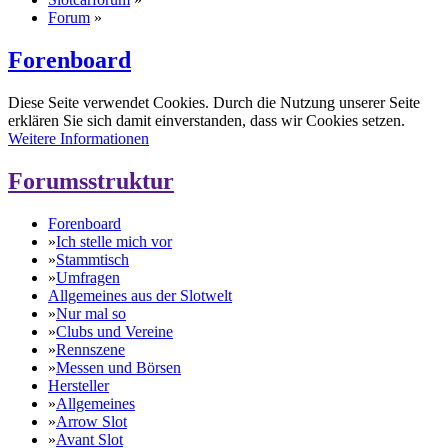
Forum
»
Forenboard
Diese Seite verwendet Cookies. Durch die Nutzung unserer Seite
erklären Sie sich damit einverstanden, dass wir Cookies setzen.
Weitere Informationen
Forumsstruktur
Forenboard
»
Ich stelle mich vor
»
Stammtisch
»
Umfragen
Allgemeines aus der Slotwelt
»
Nur mal so
»
Clubs und Vereine
»
Rennszene
»
Messen und Börsen
Hersteller
»
Allgemeines
»
Arrow Slot
»
Avant Slot