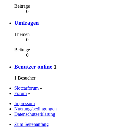
Beiträge
0
Umfragen
Themen
0
Beiträge
0
Benutzer online
1
1 Besucher
Slotcarforum
»
Forum
»
Impressum
Nutzungsbedingungen
Datenschutzerklärung
Zum Seitenanfang