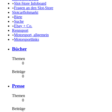
»
Slot-Store Infoboard
»
Fragen an den Slot-Store
Slotcarflohmarkt
»
Biete
»
Suche
»
Ebay + Co.
Rennsport
»
Motorsport, allgemein
»
Motorsportlinks
Bücher
Themen
0
Beiträge
0
Presse
Themen
0
Beiträge