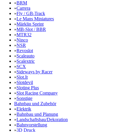
»
BRM
»
Carrera
»
Fly / GB-Track
»
Le Mans Miniatures
»
Märklin Sprint
»
MB-Slot / BBR
»
MTR32
»
Ninco
»
NSR
»
Revoslot
»
Scaleauto
»
Scalextric
»
SCX
»
Sideways by Racer
»
Slot.It
»
Slotdevil
»
Sloting Plus
»
Slot Racing Company
»
Sonstige
Bahnbau und Zubehör
»
Elektrik
»
Bahnbau und Planung
»
Landschaftsbau/Dekoration
»
Bahnvorstellung
»
3D Druck