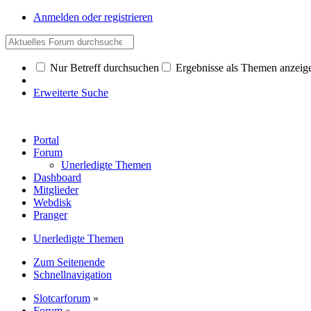
Anmelden oder registrieren
Nur Betreff durchsuchen
Ergebnisse als Themen anzeig
Erweiterte Suche
Portal
Forum
Unerledigte Themen
Dashboard
Mitglieder
Webdisk
Pranger
Unerledigte Themen
Zum Seitenende
Schnellnavigation
Slotcarforum
»
Forum
»