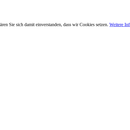
ären Sie sich damit einverstanden, dass wir Cookies setzen.
Weitere In