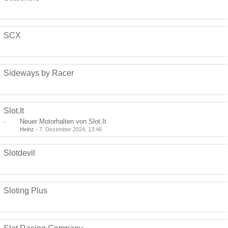
SCX
Sideways by Racer
Slot.It
Neuer Motorhalten von Slot.It
Heinz
-
7. Dezember 2024, 13:46
Slotdevil
Sloting Plus