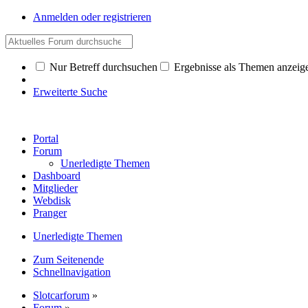
Anmelden oder registrieren
Nur Betreff durchsuchen
Ergebnisse als Themen anzeig
Erweiterte Suche
Portal
Forum
Unerledigte Themen
Dashboard
Mitglieder
Webdisk
Pranger
Unerledigte Themen
Zum Seitenende
Schnellnavigation
Slotcarforum
»
Forum
»