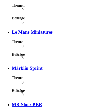
Themen
0
Beiträge
0
Le Mans Miniatures
Themen
0
Beiträge
0
Märklin Sprint
Themen
0
Beiträge
0
MB-Slot / BBR