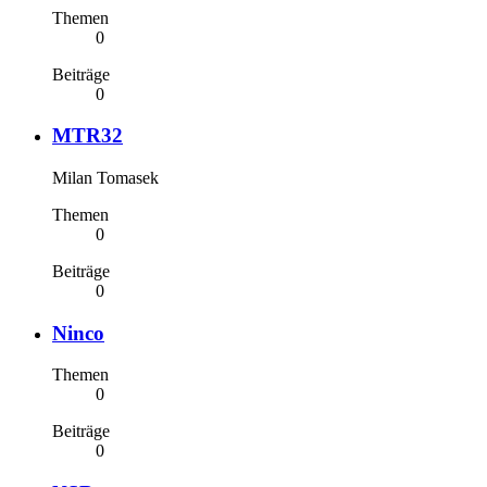
Themen
0
Beiträge
0
MTR32
Milan Tomasek
Themen
0
Beiträge
0
Ninco
Themen
0
Beiträge
0