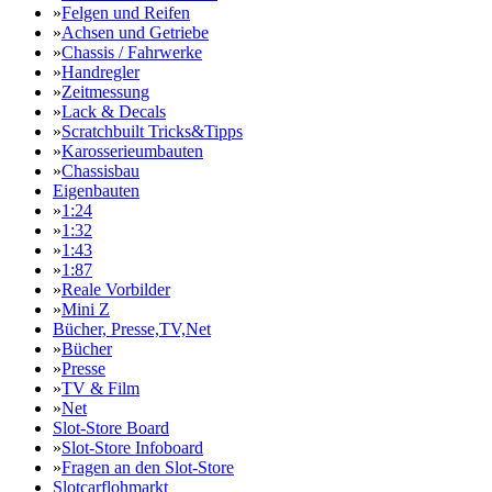
»
Felgen und Reifen
»
Achsen und Getriebe
»
Chassis / Fahrwerke
»
Handregler
»
Zeitmessung
»
Lack & Decals
»
Scratchbuilt Tricks&Tipps
»
Karosserieumbauten
»
Chassisbau
Eigenbauten
»
1:24
»
1:32
»
1:43
»
1:87
»
Reale Vorbilder
»
Mini Z
Bücher, Presse,TV,Net
»
Bücher
»
Presse
»
TV & Film
»
Net
Slot-Store Board
»
Slot-Store Infoboard
»
Fragen an den Slot-Store
Slotcarflohmarkt