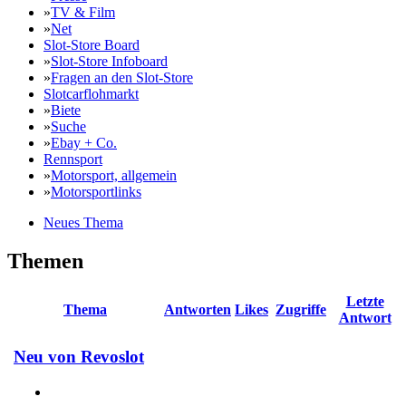
»
TV & Film
»
Net
Slot-Store Board
»
Slot-Store Infoboard
»
Fragen an den Slot-Store
Slotcarflohmarkt
»
Biete
»
Suche
»
Ebay + Co.
Rennsport
»
Motorsport, allgemein
»
Motorsportlinks
Neues Thema
Themen
Letzte
Thema
Antworten
Likes
Zugriffe
Antwort
Neu von Revoslot