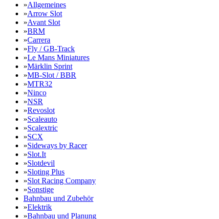
»
Allgemeines
»
Arrow Slot
»
Avant Slot
»
BRM
»
Carrera
»
Fly / GB-Track
»
Le Mans Miniatures
»
Märklin Sprint
»
MB-Slot / BBR
»
MTR32
»
Ninco
»
NSR
»
Revoslot
»
Scaleauto
»
Scalextric
»
SCX
»
Sideways by Racer
»
Slot.It
»
Slotdevil
»
Sloting Plus
»
Slot Racing Company
»
Sonstige
Bahnbau und Zubehör
»
Elektrik
»
Bahnbau und Planung