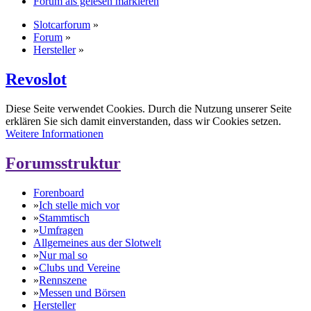
Forum als gelesen markieren
Slotcarforum
»
Forum
»
Hersteller
»
Revoslot
Diese Seite verwendet Cookies. Durch die Nutzung unserer Seite
erklären Sie sich damit einverstanden, dass wir Cookies setzen.
Weitere Informationen
Forumsstruktur
Forenboard
»
Ich stelle mich vor
»
Stammtisch
»
Umfragen
Allgemeines aus der Slotwelt
»
Nur mal so
»
Clubs und Vereine
»
Rennszene
»
Messen und Börsen
Hersteller