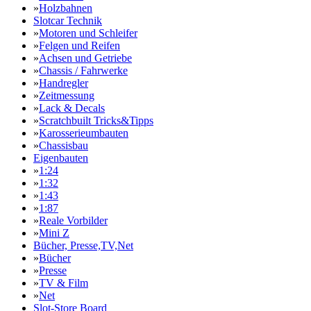
»
Holzbahnen
Slotcar Technik
»
Motoren und Schleifer
»
Felgen und Reifen
»
Achsen und Getriebe
»
Chassis / Fahrwerke
»
Handregler
»
Zeitmessung
»
Lack & Decals
»
Scratchbuilt Tricks&Tipps
»
Karosserieumbauten
»
Chassisbau
Eigenbauten
»
1:24
»
1:32
»
1:43
»
1:87
»
Reale Vorbilder
»
Mini Z
Bücher, Presse,TV,Net
»
Bücher
»
Presse
»
TV & Film
»
Net
Slot-Store Board