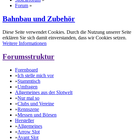
Forum
»
Bahnbau und Zubehör
Diese Seite verwendet Cookies. Durch die Nutzung unserer Seite
erklären Sie sich damit einverstanden, dass wir Cookies setzen.
Weitere Informationen
Forumsstruktur
Forenboard
»
Ich stelle mich vor
»
Stammtisch
»
Umfragen
Allgemeines aus der Slotwelt
»
Nur mal so
»
Clubs und Vereine
»
Rennszene
»
Messen und Börsen
Hersteller
»
Allgemeines
»
Arrow Slot
»
Avant Slot