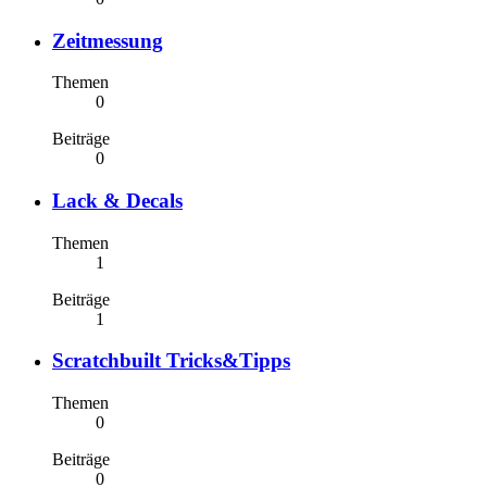
Zeitmessung
Themen
0
Beiträge
0
Lack & Decals
Themen
1
Beiträge
1
Scratchbuilt Tricks&Tipps
Themen
0
Beiträge
0