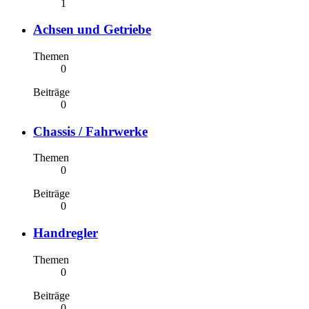
1
Achsen und Getriebe
Themen
0
Beiträge
0
Chassis / Fahrwerke
Themen
0
Beiträge
0
Handregler
Themen
0
Beiträge
0