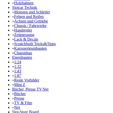
»
Holzbahnen
Slotcar Technik
»
Motoren und Schleifer
»
Felgen und Reifen
»
Achsen und Getriebe
»
Chassis / Fahrwerke
»
Handregler
»
Zeitmessung
»
Lack & Decals
»
Scratchbuilt Tricks&Tipps
»
Karosserieumbauten
»
Chassisbau
Eigenbauten
»
1:24
»
1:32
»
1:43
»
1:87
»
Reale Vorbilder
»
Mini Z
Bücher, Presse,TV,Net
»
Bücher
»
Presse
»
TV & Film
»
Net
Slot-Store Board