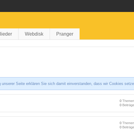
lieder
Webdisk
Pranger
 unserer Seite erklären Sie sich damit einverstanden, dass wir Cookies setz
0
Theme
0
Beiträg
0
Theme
0
Beiträg