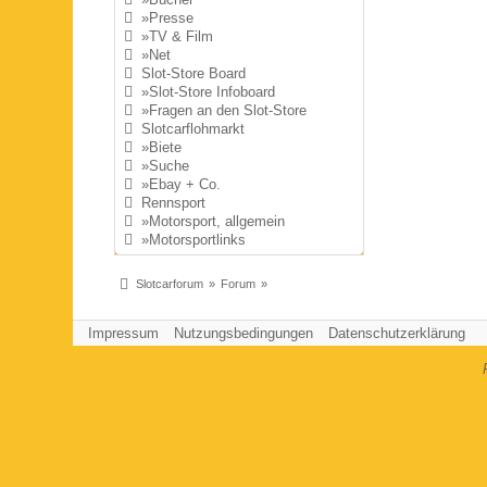
»
Presse
»
TV & Film
»
Net
Slot-Store Board
»
Slot-Store Infoboard
»
Fragen an den Slot-Store
Slotcarflohmarkt
»
Biete
»
Suche
»
Ebay + Co.
Rennsport
»
Motorsport, allgemein
»
Motorsportlinks
Slotcarforum
»
Forum
»
Impressum
Nutzungsbedingungen
Datenschutzerklärung