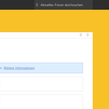
en.
Weitere Informationen
n
e
n
e