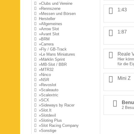
»
Clubs und Vereine
»
Rennszene
1:43
»
Messen und Börsen
Hersteller
»
Allgemeines
»
Arrow Slot
1:87
»
Avant Slot
»
BRM
»
Carrera
»
Fly / GB-Track
Reale V
»
Le Mans Miniatures
Hier könn
»
Märklin Sprint
für die E
»
MB-Slot / BBR
»
MTR32
»
Ninco
Mini Z
»
NSR
»
Revoslot
»
Scaleauto
»
Scalextric
»
SCX
Benut
»
Sideways by Racer
2 Besu
»
Slot.It
»
Slotdevil
»
Sloting Plus
»
Slot Racing Company
»
Sonstige