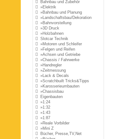
Bahnbau und Zubehör
»
Elektrik
»
Bahnbau und Planung
»
Landschaftsbau/Dekoration
»
Bahnvorstellung
»
3D Druck
»
Holzbahnen
Slotcar Technik
»
Motoren und Schleifer
»
Felgen und Reifen
»
Achsen und Getriebe
»
Chassis / Fahrwerke
»
Handregler
»
Zeitmessung
»
Lack & Decals
»
Scratchbuilt Tricks&Tipps
»
Karosserieumbauten
»
Chassisbau
Eigenbauten
»
1:24
»
1:32
»
1:43
»
1:87
»
Reale Vorbilder
»
Mini Z
Bücher, Presse,TV,Net
»
Bücher