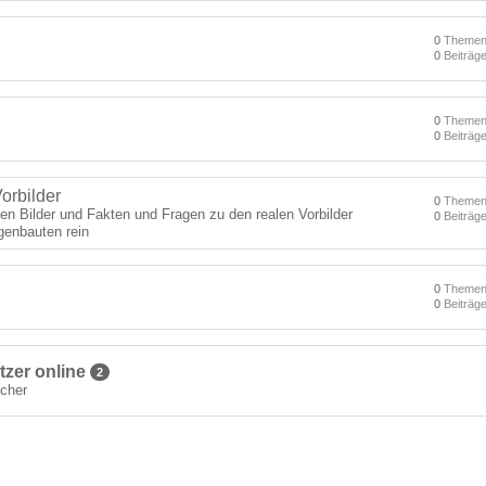
0
Theme
0
Beiträg
0
Theme
0
Beiträg
orbilder
0
Theme
en Bilder und Fakten und Fragen zu den realen Vorbilder
0
Beiträg
igenbauten rein
0
Theme
0
Beiträg
zer online
2
cher