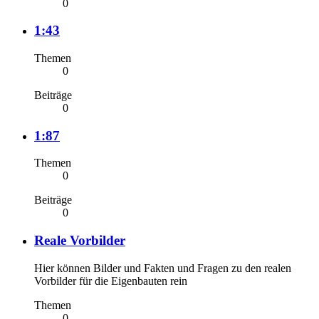
0
1:43
Themen
0
Beiträge
0
1:87
Themen
0
Beiträge
0
Reale Vorbilder
Hier können Bilder und Fakten und Fragen zu den realen
Vorbilder für die Eigenbauten rein
Themen
0