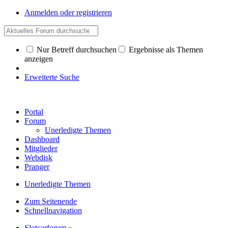
Anmelden oder registrieren
Nur Betreff durchsuchen
Ergebnisse als Themen
anzeigen
Erweiterte Suche
Portal
Forum
Unerledigte Themen
Dashboard
Mitglieder
Webdisk
Pranger
Unerledigte Themen
Zum Seitenende
Schnellnavigation
Slotcarforum
»