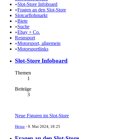
»
Slot-Store Infoboard
»
Fragen an den Slot-Store
Slotcarflohmarkt
»
Biete
»
Suche
»
Ebay + Co.
Rennsport
»
Motorsport, allgemein
»
Motorsportlinks
Slot-Store Infoboard
Themen
1
Beiträge
3
Neue Figuren im Slot-Store
Heinz
-
9. Mai 2024, 18:25
Fragen an den Slot-Store