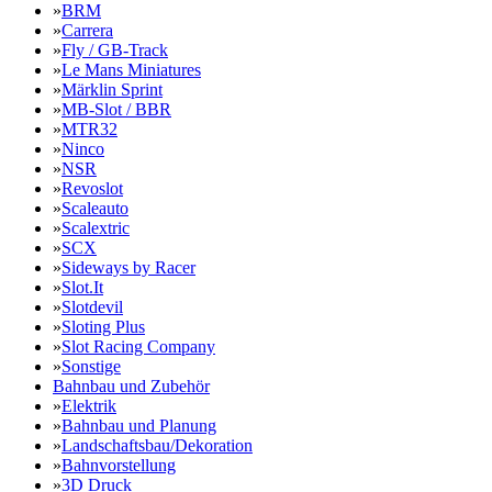
»
BRM
»
Carrera
»
Fly / GB-Track
»
Le Mans Miniatures
»
Märklin Sprint
»
MB-Slot / BBR
»
MTR32
»
Ninco
»
NSR
»
Revoslot
»
Scaleauto
»
Scalextric
»
SCX
»
Sideways by Racer
»
Slot.It
»
Slotdevil
»
Sloting Plus
»
Slot Racing Company
»
Sonstige
Bahnbau und Zubehör
»
Elektrik
»
Bahnbau und Planung
»
Landschaftsbau/Dekoration
»
Bahnvorstellung
»
3D Druck