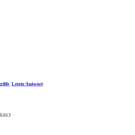
riffe
Letzte Antwort
0.613