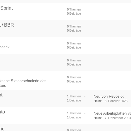
 Sprint
0
Themen
0
Beiträge
t / BBR
0
Themen
0
Beiträge
0
Themen
masek
0
Beiträge
0
Themen
0
Beiträge
0
Themen
enische Slotcarschmiede des
0
Beiträge
ters
ot
Neu von Revoslot
1
Themen
1
Beiträge
Heinz
-
3. Februar 2025
uto
1
Themen
1
Beiträge
Heinz
-
7. Dezember 2024
ric
0
Themen