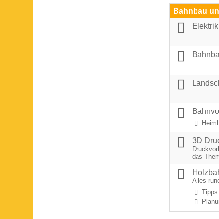
Bahnbau un
Elektrik
Bahnba
Landsch
Bahnvor
Heim
3D Dru
Druckvorl
das Them
Holzba
Alles ru
Tipps
Planu