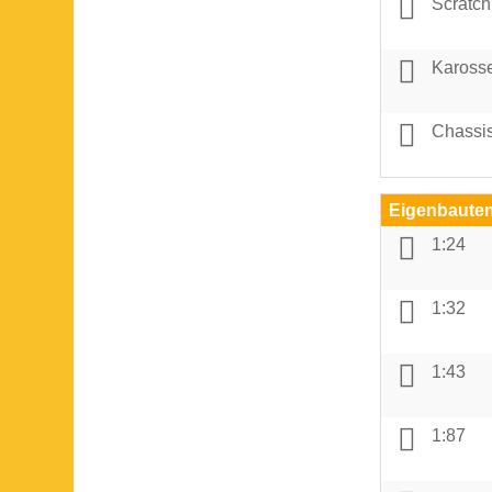
Scratch
Kaross
Chassi
Eigenbaute
1:24
1:32
1:43
1:87