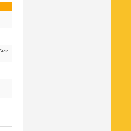
Store