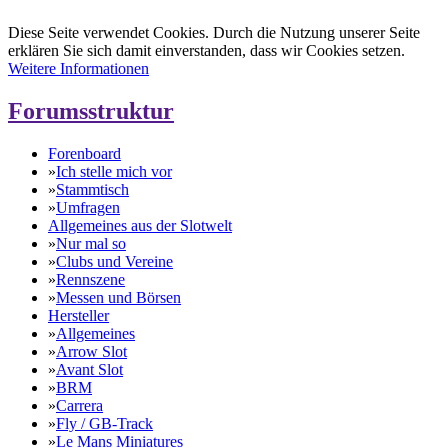
Diese Seite verwendet Cookies. Durch die Nutzung unserer Seite
erklären Sie sich damit einverstanden, dass wir Cookies setzen.
Weitere Informationen
Forumsstruktur
Forenboard
»
Ich stelle mich vor
»
Stammtisch
»
Umfragen
Allgemeines aus der Slotwelt
»
Nur mal so
»
Clubs und Vereine
»
Rennszene
»
Messen und Börsen
Hersteller
»
Allgemeines
»
Arrow Slot
»
Avant Slot
»
BRM
»
Carrera
»
Fly / GB-Track
»
Le Mans Miniatures