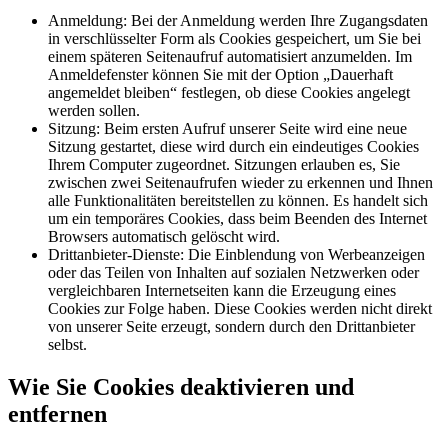
Anmeldung: Bei der Anmeldung werden Ihre Zugangsdaten
in verschlüsselter Form als Cookies gespeichert, um Sie bei
einem späteren Seitenaufruf automatisiert anzumelden. Im
Anmeldefenster können Sie mit der Option „Dauerhaft
angemeldet bleiben“ festlegen, ob diese Cookies angelegt
werden sollen.
Sitzung: Beim ersten Aufruf unserer Seite wird eine neue
Sitzung gestartet, diese wird durch ein eindeutiges Cookies
Ihrem Computer zugeordnet. Sitzungen erlauben es, Sie
zwischen zwei Seitenaufrufen wieder zu erkennen und Ihnen
alle Funktionalitäten bereitstellen zu können. Es handelt sich
um ein temporäres Cookies, dass beim Beenden des Internet
Browsers automatisch gelöscht wird.
Drittanbieter-Dienste: Die Einblendung von Werbeanzeigen
oder das Teilen von Inhalten auf sozialen Netzwerken oder
vergleichbaren Internetseiten kann die Erzeugung eines
Cookies zur Folge haben. Diese Cookies werden nicht direkt
von unserer Seite erzeugt, sondern durch den Drittanbieter
selbst.
Wie Sie Cookies deaktivieren und
entfernen