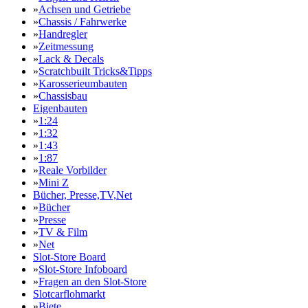
»
Achsen und Getriebe
»
Chassis / Fahrwerke
»
Handregler
»
Zeitmessung
»
Lack & Decals
»
Scratchbuilt Tricks&Tipps
»
Karosserieumbauten
»
Chassisbau
Eigenbauten
»
1:24
»
1:32
»
1:43
»
1:87
»
Reale Vorbilder
»
Mini Z
Bücher, Presse,TV,Net
»
Bücher
»
Presse
»
TV & Film
»
Net
Slot-Store Board
»
Slot-Store Infoboard
»
Fragen an den Slot-Store
Slotcarflohmarkt
»
Biete