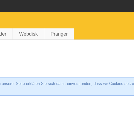
eder
Webdisk
Pranger
unserer Seite erklären Sie sich damit einverstanden, dass wir Cookies setze