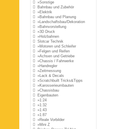
»
Sonstige
Bahnbau und Zubehör
»
Elektrik
»
Bahnbau und Planung
»
Landschaftsbau/Dekoration
»
Bahnvorstellung
»
3D Druck
»
Holzbahnen
Slotcar Technik
»
Motoren und Schleifer
»
Felgen und Reifen
»
Achsen und Getriebe
»
Chassis / Fahrwerke
»
Handregler
»
Zeitmessung
»
Lack & Decals
»
Scratchbuilt Tricks&Tipps
»
Karosserieumbauten
»
Chassisbau
Eigenbauten
»
1:24
»
1:32
»
1:43
»
1:87
»
Reale Vorbilder
»
Mini Z