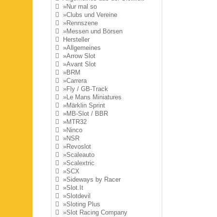
»
Nur mal so
»
Clubs und Vereine
»
Rennszene
»
Messen und Börsen
Hersteller
»
Allgemeines
»
Arrow Slot
»
Avant Slot
»
BRM
»
Carrera
»
Fly / GB-Track
»
Le Mans Miniatures
»
Märklin Sprint
»
MB-Slot / BBR
»
MTR32
»
Ninco
»
NSR
»
Revoslot
»
Scaleauto
»
Scalextric
»
SCX
»
Sideways by Racer
»
Slot.It
»
Slotdevil
»
Sloting Plus
»
Slot Racing Company