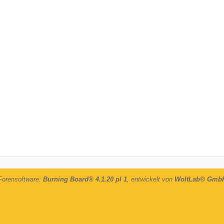
Forensoftware:
Burning Board® 4.1.20 pl 1
, entwickelt von
WoltLab® Gmb