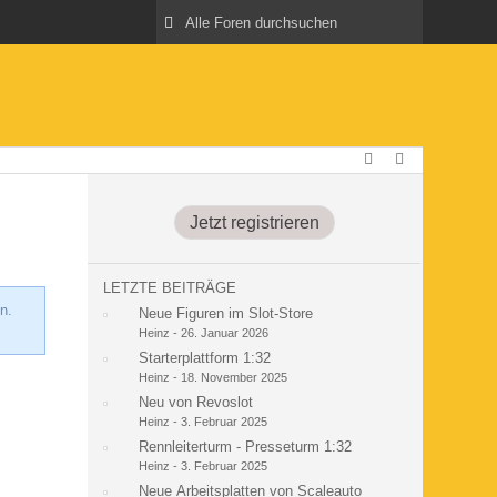
Jetzt registrieren
LETZTE BEITRÄGE
n.
Neue Figuren im Slot-Store
Heinz
-
26. Januar 2026
Starterplattform 1:32
Heinz
-
18. November 2025
Neu von Revoslot
Heinz
-
3. Februar 2025
Rennleiterturm - Presseturm 1:32
Heinz
-
3. Februar 2025
Neue Arbeitsplatten von Scaleauto