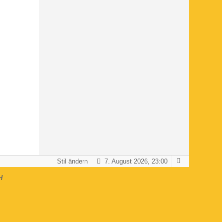
Stil ändern
7. August 2026, 23:00
H