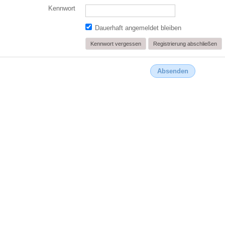
Kennwort
Dauerhaft angemeldet bleiben
Kennwort vergessen
Registrierung abschließen