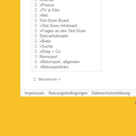
»
Presse
»
TV & Film
»
Net
Slot-Store Board
»
Slot-Store Infoboard
»
Fragen an den Slot-Store
Slotcarflohmarkt
»
Biete
»
Suche
»
Ebay + Co.
Rennsport
»
Motorsport, allgemein
»
Motorsportlinks
Slotcarforum
»
Impressum
Nutzungsbedingungen
Datenschutzerklärung