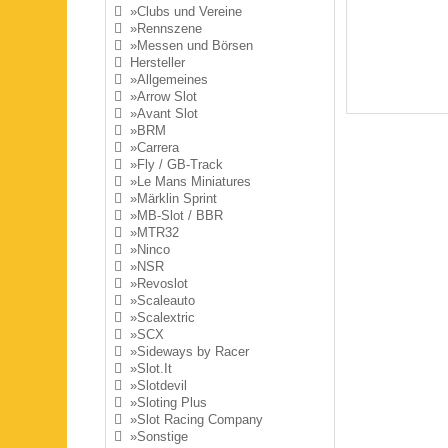
»
Clubs und Vereine
»
Rennszene
»
Messen und Börsen
Hersteller
»
Allgemeines
»
Arrow Slot
»
Avant Slot
»
BRM
»
Carrera
»
Fly / GB-Track
»
Le Mans Miniatures
»
Märklin Sprint
»
MB-Slot / BBR
»
MTR32
»
Ninco
»
NSR
»
Revoslot
»
Scaleauto
»
Scalextric
»
SCX
»
Sideways by Racer
»
Slot.It
»
Slotdevil
»
Sloting Plus
»
Slot Racing Company
»
Sonstige