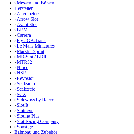
»
Messen und Börsen
Hersteller
»
Allgemeines
»
Arrow Slot
»
Avant Slot
»
BRM
»
Carrera
»
Fly / GB-Track
»
Le Mans Miniatures
»
Märklin Sprint
»
MB-Slot / BBR
»
MTR32
»
Ninco
»
NSR
»
Revoslot
»
Scaleauto
»
Scalextric
»
SCX
»
Sideways by Racer
»
Slot.It
»
Slotdevil
»
Sloting Plus
»
Slot Racing Company
»
Sonstige
Bahnbau und Zubehör