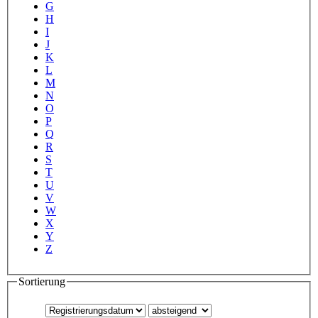
G
H
I
J
K
L
M
N
O
P
Q
R
S
T
U
V
W
X
Y
Z
Sortierung