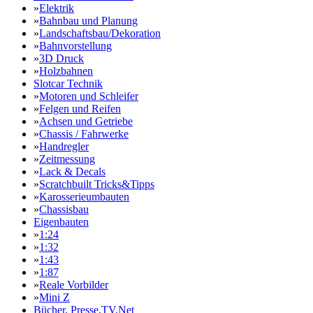
»
Elektrik
»
Bahnbau und Planung
»
Landschaftsbau/Dekoration
»
Bahnvorstellung
»
3D Druck
»
Holzbahnen
Slotcar Technik
»
Motoren und Schleifer
»
Felgen und Reifen
»
Achsen und Getriebe
»
Chassis / Fahrwerke
»
Handregler
»
Zeitmessung
»
Lack & Decals
»
Scratchbuilt Tricks&Tipps
»
Karosserieumbauten
»
Chassisbau
Eigenbauten
»
1:24
»
1:32
»
1:43
»
1:87
»
Reale Vorbilder
»
Mini Z
Bücher, Presse,TV,Net