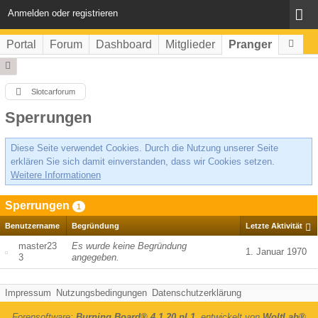
Anmelden oder registrieren
Portal
Forum
Dashboard
Mitglieder
Pranger
Slotcarforum
Sperrungen
Diese Seite verwendet Cookies. Durch die Nutzung unserer Seite
erklären Sie sich damit einverstanden, dass wir Cookies setzen.
Weitere Informationen
Sperrungen
1
Benutzername
Begründung
Letzte Aktivität
master23
Es wurde keine Begründung
1. Januar 1970
3
angegeben.
Impressum
Nutzungsbedingungen
Datenschutzerklärung
Forensoftware:
Burning Board® 4.1.20 pl 1
, entwickelt von
WoltLab®