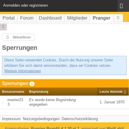
Anmelden oder registrieren
Portal
Forum
Dashboard
Mitglieder
Pranger
Slotcarforum
Sperrungen
Diese Seite verwendet Cookies. Durch die Nutzung unserer Seite
erklären Sie sich damit einverstanden, dass wir Cookies setzen.
Weitere Informationen
Sperrungen
1
Benutzername
Begründung
Letzte Aktivität
master23
Es wurde keine Begründung
1. Januar 1970
3
angegeben.
Impressum
Nutzungsbedingungen
Datenschutzerklärung
Forensoftware:
Burning Board® 4.1.20 pl 1
, entwickelt von
WoltLab®