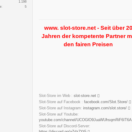
1.198
e
5
www. slot-store.net - Seit über 2
Jahren der kompetente Partner m
den fairen Preisen
Slot-Store im Web :
slot-store.net
Slot-Store auf Facebook :
facebook.com/Slot.Store/
Slot-Store auf Instagram:
instagram.com/slot.store/
Slot-Store auf Youtube:
youtube.com/channel/UCOGlO9JuaWUhsqmRiF6IT6A
Slot-Store auf Discord-Server:
https://discord.gg/aZdz7Yt5