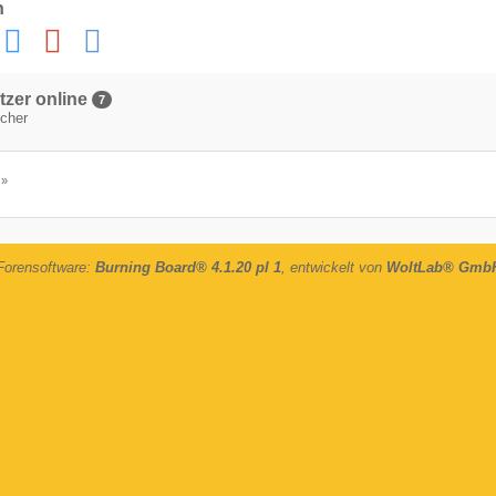
n
tzer online
7
cher
»
Forensoftware:
Burning Board® 4.1.20 pl 1
, entwickelt von
WoltLab® Gmb