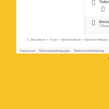
Teile
Benu
7 Besu
Slotcarforum
»
Forum
»
Slot-Store Board
»
Slot-Store Infoboard
Impressum
Nutzungsbedingungen
Datenschutzerklärung