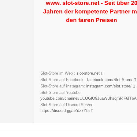
www. slot-store.net - Seit über 2
Jahren der kompetente Partner m
den fairen Preisen
Slot-Store im Web :
slot-store.net
Slot-Store auf Facebook :
facebook.com/Slot.Store/
Slot-Store auf Instagram:
instagram.com/slot.store/
Slot-Store auf Youtube:
youtube.com/channel/UCOGlO9JuaWUhsqmRiF6IT6A
Slot-Store auf Discord-Server:
https://discord.gg/aZdz7Yt5