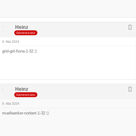
Heinz
Administrator
9. Mai 2024
grid-girl-fiona-1-32
Heinz
Administrator
9. Mai 2024
muellwerker-norbert-1-32