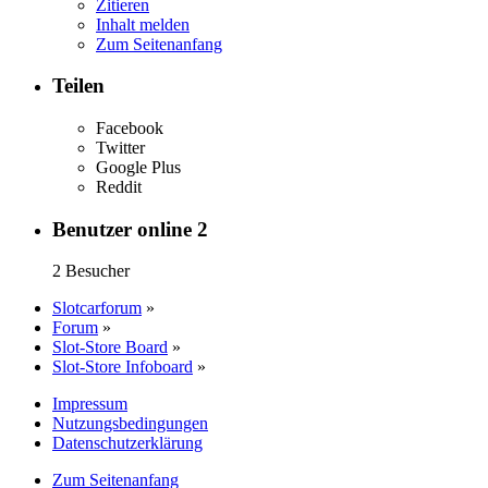
Zitieren
Inhalt melden
Zum Seitenanfang
Teilen
Facebook
Twitter
Google Plus
Reddit
Benutzer online
2
2 Besucher
Slotcarforum
»
Forum
»
Slot-Store Board
»
Slot-Store Infoboard
»
Impressum
Nutzungsbedingungen
Datenschutzerklärung
Zum Seitenanfang