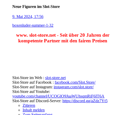
Neue Figuren im Slot-Store
9. Mai 2024, 17:56
boxenluder-summer-1-32
www. slot-store.net - Seit über 20 Jahren der
kompetente Partner mit den fairen Preisen
Slot-Store im Web :
slot-store.net
Slot-Store auf Facebook :
facebook.com/Slot.Store/
Slot-Store auf Instagram:
instagram.com/slot.store/
Slot-Store auf Youtube:
youtube.com/channel/UCOGlO9JuaWUhsqmRiF6IT6A
Slot-Store auf Discord-Server:
https://discord.gg/aZdz7Yt5
Zitieren
Inhalt melden
Zum Seitenanfang