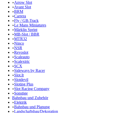
»
Arrow Slot
»
Avant Slot
»
BRM
»
Carrera
»
Fly / GB-Track
»
Le Mans Miniatures
»
Märklin Sprint
»
MB-Slot / BBR
»
MTR32
»
Ninco
»
NSR
»
Revoslot
»
Scaleauto
»
Scalextric
»
SCX
»
Sideways by Racer
»
Slot.It
»
Slotdevil
»
Sloting Plus
»
Slot Racing Company
»
Sonstige
Bahnbau und Zubehör
»
Elektrik
»
Bahnbau und Planung
»
Landschaftsbau/Dekoration