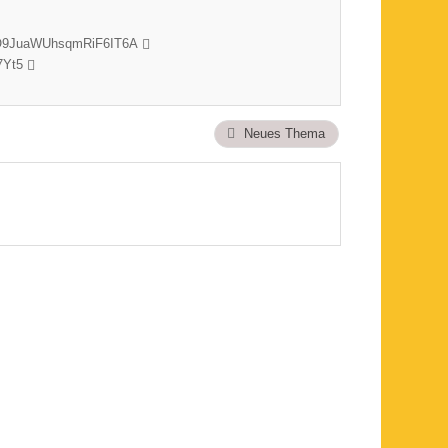
lO9JuaWUhsqmRiF6IT6A
7Yt5
Neues Thema