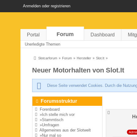
Anmelden oder registrieren
Forum
Portal
Dashboard
Mitg
Unerledigte Themen
Slotcarforum
»
Forum
»
Hersteller
»
Slot.It
»
Neuer Motorhalten von Slot.It
Diese Seite verwendet Cookies. Durch die Nutzung
Forumsstruktur
Forenboard
»
Ich stelle mich vor
H
»
Stammtisch
»
Umfragen
Allgemeines aus der Slotwelt
Admin
»
Nur mal so