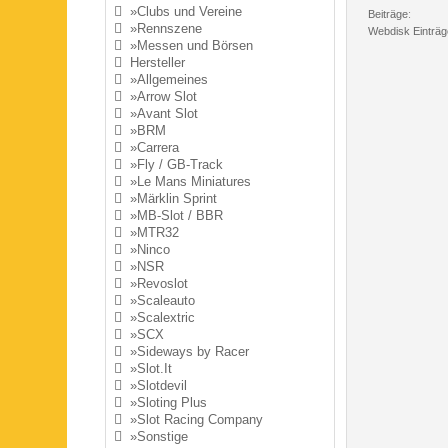
»
Clubs und Vereine
Beiträge
»
Rennszene
Webdisk Einträg
»
Messen und Börsen
Hersteller
»
Allgemeines
»
Arrow Slot
»
Avant Slot
»
BRM
»
Carrera
»
Fly / GB-Track
»
Le Mans Miniatures
»
Märklin Sprint
»
MB-Slot / BBR
»
MTR32
»
Ninco
»
NSR
»
Revoslot
»
Scaleauto
»
Scalextric
»
SCX
»
Sideways by Racer
»
Slot.It
»
Slotdevil
»
Sloting Plus
»
Slot Racing Company
»
Sonstige