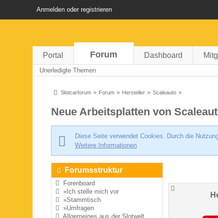
Anmelden oder registrieren
Forum
Portal
Dashboard
Mitg
Unerledigte Themen
Slotcarforum
»
Forum
»
Hersteller
»
Scaleauto
»
Neue Arbeitsplatten von Scaleau
Diese Seite verwendet Cookies. Durch die Nutzung 
Weitere Informationen
Forumsstruktur
Forenboard
»
Ich stelle mich vor
H
»
Stammtisch
»
Umfragen
Allgemeines aus der Slotwelt