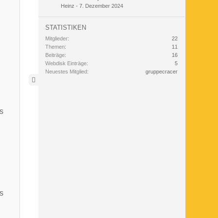
Heinz
-
7. Dezember 2024
STATISTIKEN
Mitglieder
22
Themen
11
Beiträge
16
Webdisk Einträge
5
Neuestes Mitglied
gruppecracer
rs
rs