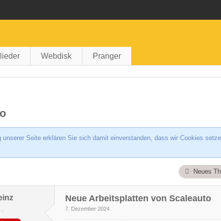
lieder
Webdisk
Pranger
to
unserer Seite erklären Sie sich damit einverstanden, dass wir Cookies setze
Neues T
einz
Neue Arbeitsplatten von Scaleauto
7. Dezember 2024