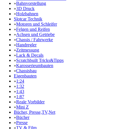
»
Bahnvorstellung
»
3D Druck
»
Holzbahnen
Slotcar Technik
»
Motoren und Schleifer
»
Felgen und Reifen
»
Achsen und Getriebe
»
Chassis / Fahrwerke
»
Handregler
»
Zeitmessung
»
Lack & Decals
»
Scratchbuilt Tricks&Tipps
»
Karosserieumbauten
»
Chassisbau
Eigenbauten
»
1:24
»
1:32
»
1:43
»
1:87
»
Reale Vorbilder
»
Mini Z
Bücher, Presse,TV,Net
»
Bücher
»
Presse
»
TV & Film