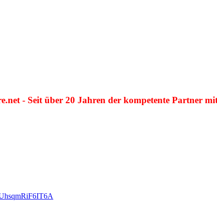
re.net - Seit über 20 Jahren der kompetente Partner mit
WUhsqmRiF6IT6A