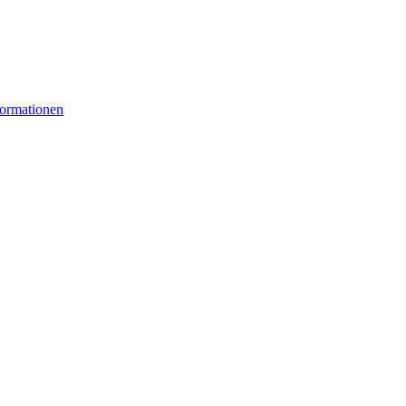
formationen