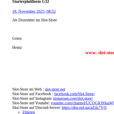
Starterplattform 1:32
18. November 2025, 08:52
Ab Dezember im Slot-Store
Gruss
Heinz
www. slot-sto
Slot-Store im Web :
slot-store.net
Slot-Store auf Facebook :
facebook.com/Slot.Store/
Slot-Store auf Instagram:
instagram.com/slot.store/
Slot-Store auf Youtube:
youtube.com/channel/UCOGlO9Jua
Slot-Store auf Discord-Server:
https://discord.gg/aZdz7Yt5
Zitieren