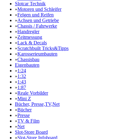
Slotcar Technik
»
Motoren und Schleifer
»
Felgen und Reifen
»
Achsen und Getriebe
»
Chassis / Fahrwerke
»
Handregler
»
Zeitmessung
»
Lack & Decals
»
Scratchbuilt Tricks&Tipps
»
Karosserieumbauten
»
Chassisbau
Eigenbauten
»
1:24
»
1:32
»
1:43
»
1:87
»
Reale Vorbilder
»
Mini Z
Bücher, Presse,TV,Net
»
Bücher
»
Presse
»
TV & Film
»
Net
Slot-Store Board
»
Slot-Store Infoboard